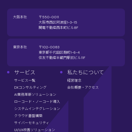
大阪本社
〒550-0011
大阪市西区阿波座1-3-15
関電不動産西本町ビル8F
東京本社
〒102-0083
東京都千代田区麹町1-6-4
住友不動産半蔵門駅前ビル11F
サービス
私たちについて
サービス一覧
経営理念
DXコンサルティング
会社概要・アクセス
AI業務革新ソリューション
ローコード・ノーコード導入
システムインテグレーション
クラウド基盤構築
サイバーセキュリティ
UI/UX改善ソリューション