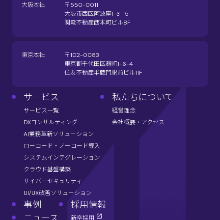
大阪本社
〒550-0011
大阪市西区阿波座1-3-15
関電不動産西本町ビル8F
東京本社
〒102-0083
東京都千代田区麹町1-6-4
住友不動産半蔵門駅前ビル11F
サービス
私たちについて
サービス一覧
経営理念
DXコンサルティング
会社概要・アクセス
AI業務革新ソリューション
ローコード・ノーコード導入
システムインテグレーション
クラウド基盤構築
サイバーセキュリティ
UI/UX改善ソリューション
事例
採用情報
ニュース
新卒採用