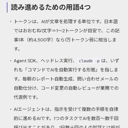
読み進めるための用語4つ
トークンは、AIが文章を処理する単位です。日本語
ではおおむね1文字＝1〜2トークンが目安で、この記
事1本（約4,500字）なら1万トークン弱に相当しま
す。
Agent SDK、ヘッドレス実行、
は、いず
claude -p
れも「コマンドでAIを自動実行する形態」を指しま
す。毎朝のレポート自動生成、問い合わせメールの
自動仕分け、コード変更の自動レビューが業務での
代表例です。
AIエージェントは、指示を受けて複数の手順を自律
的に進めるAIです。1つのタスクでAIを数百〜数千回
呼び出すことがあり、1日数十回の人の対話とは桁が