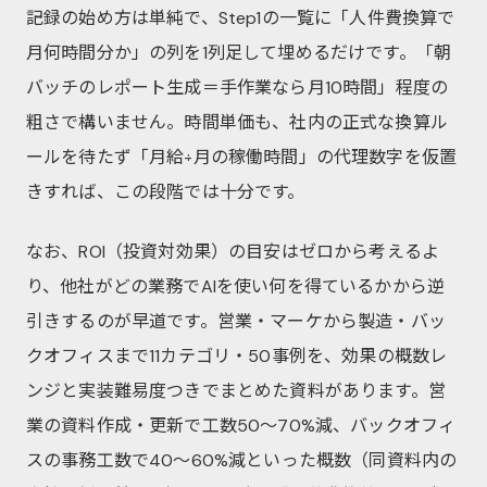
記録の始め方は単純で、Step1の一覧に「人件費換算で
月何時間分か」の列を1列足して埋めるだけです。「朝
バッチのレポート生成＝手作業なら月10時間」程度の
粗さで構いません。時間単価も、社内の正式な換算ル
ールを待たず「月給÷月の稼働時間」の代理数字を仮置
きすれば、この段階では十分です。
なお、ROI（投資対効果）の目安はゼロから考えるよ
り、他社がどの業務でAIを使い何を得ているかから逆
引きするのが早道です。営業・マーケから製造・バッ
クオフィスまで11カテゴリ・50事例を、効果の概数レ
ンジと実装難易度つきでまとめた資料があります。営
業の資料作成・更新で工数50〜70%減、バックオフィ
スの事務工数で40〜60%減といった概数（同資料内の