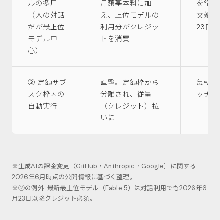
ルの多用
月額基本料に加
を常用
（人の対話
え、上位モデルの
文処理（
だが最上位
利用分がクレジッ
23日
モデル中
トを消費
心）
③ 定額サブ
直撃。定額枠から
毎朝の
スク枠内の
分離され、従量
ッチ処
自動実行
（クレジット）払
いに
※生成AIの課金変更（GitHub・Anthropic・Google）に関する
2026年6月時点の公開情報に基づく整理。
※②の例外: 最新最上位モデル（Fable 5）は対話利用でも2026年6
月23日以降クレジット必須。