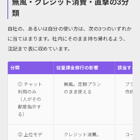
無風・クレジット消費・直撃の3分
類
自社の、あるいは自分の使い方は、次の3つのいずれか
に当てはまります。社内にそのまま持ち帰れるよう、
注記まで表に収めています。
分類
従量課金移行の影響
該当する
① チャット
無風。定額プラン
ブラウ
利用のみ
のまま使える
作成、
（人がその
都度指示す
る）
② 上位モデ
クレジット消費。
コーデ