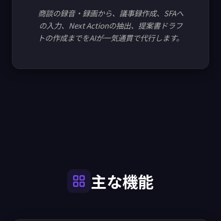
商談の録音・録画から、議事録作成、SFAへ
の入力、Next Actionの抽出、提案書ドラフ
トの作成までをAIが一気通貫で代行します。
主な機能