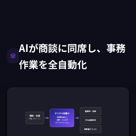
AIが商談に同席し、事務
作業を全自動化
議事録・日報
デジタル秘書AI
商談・会議
• 音声書き起こし
対面 / オンライン
SFA自動登録
• 要約・SFA入力
• ネクストアクション
提案書ドラフト