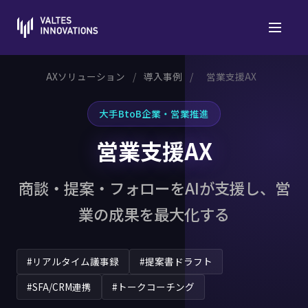
AXソリューション
/
導入事例
/
営業支援AX
大手BtoB企業・営業推進
営業支援AX
商談・提案・フォローをAIが支援し、営
業の成果を最大化する
#リアルタイム議事録
#提案書ドラフト
#SFA/CRM連携
#トークコーチング