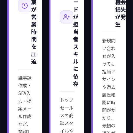
業
ー
機会
が
ド
損失
営
が
が発
業
担
生
時
当
間
者
新規問
を
ス
い合わ
圧
キ
せが入
迫
ル
っても
に
担当ア
依
議事録
サイン
存
作成・
や過去
SFA入
履歴確
トップ
力・提
認に時
セール
案メー
間がか
スの商
ル作成
かり、
談スタ
など、
最初の
イルや
商談1