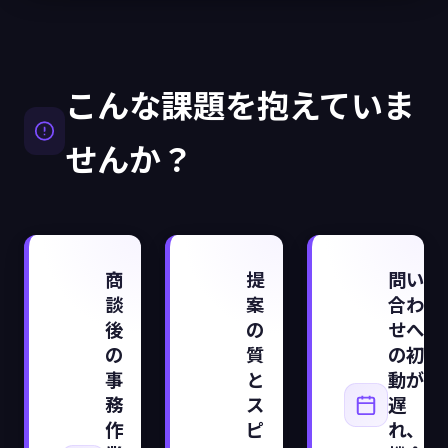
こんな課題を抱えていま
せんか？
商
提
問い
談
案
合わ
後
の
せへ
の
質
の初
事
と
動が
務
ス
遅
作
ピ
れ、