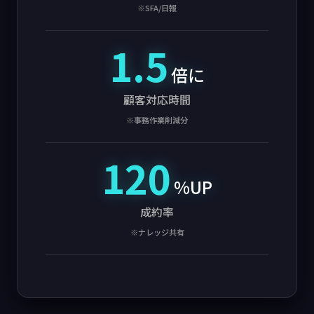
※SFA/日報
1.5
倍に
顧客対応時間
※事務作業削減分
120
%UP
成約率
※ナレッジ共有