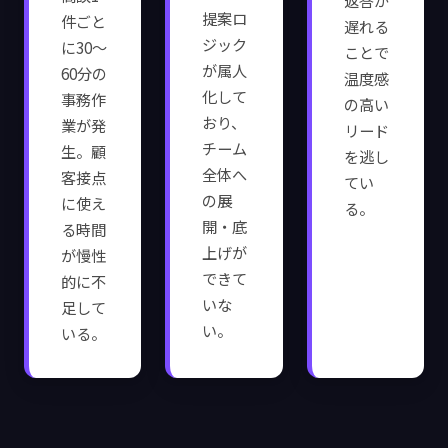
返答が
提案ロ
件ごと
遅れる
ジック
に30〜
ことで
が属人
60分の
温度感
化して
事務作
の高い
おり、
業が発
リード
チーム
生。顧
を逃し
全体へ
客接点
てい
の展
に使え
る。
開・底
る時間
上げが
が慢性
できて
的に不
いな
足して
い。
いる。