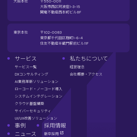
大阪本社
〒550-0011
大阪市西区阿波座1-3-15
関電不動産西本町ビル8F
東京本社
〒102-0083
東京都千代田区麹町1-6-4
住友不動産半蔵門駅前ビル11F
サービス
私たちについて
サービス一覧
経営理念
DXコンサルティング
会社概要・アクセス
AI業務革新ソリューション
ローコード・ノーコード導入
システムインテグレーション
クラウド基盤構築
サイバーセキュリティ
UI/UX改善ソリューション
事例
採用情報
ニュース
新卒採用