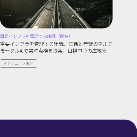
重要インフラを管理する組織（匿名）
重要インフラを管理する組織、画像と音響のマルチ
モーダルAIで常時点検を提案 目視中心の広域管理
から兆候の早期検知へ転換
AIソリューション