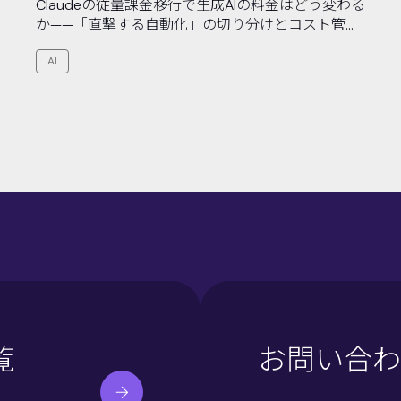
Claudeの従量課金移行で生成AIの料金はどう変わる
か——「直撃する自動化」の切り分けとコスト管理
3ステップ【2026年6月時点】
AI
覧
お問い合わ