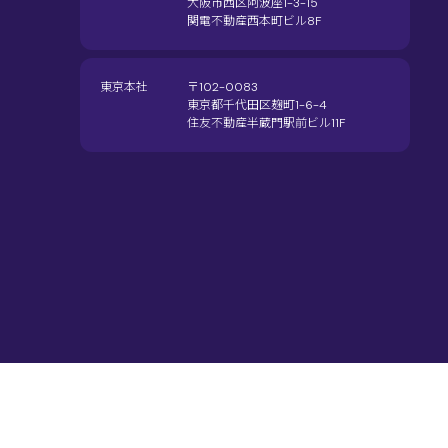
大阪市西区阿波座1-3-15
関電不動産西本町ビル8F
東京本社
〒102-0083
東京都千代田区麹町1-6-4
住友不動産半蔵門駅前ビル11F