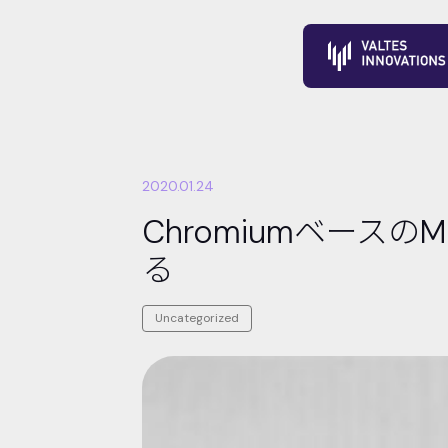
2020.01.24
Chromiumベースの
る
Uncategorized