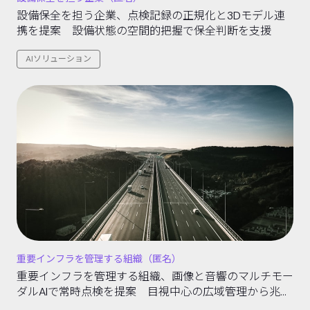
設備保全を担う企業、点検記録の正規化と3Dモデル連
携を提案 設備状態の空間的把握で保全判断を支援
AIソリューション
重要インフラを管理する組織（匿名）
重要インフラを管理する組織、画像と音響のマルチモー
ダルAIで常時点検を提案 目視中心の広域管理から兆候
の早期検知へ転換