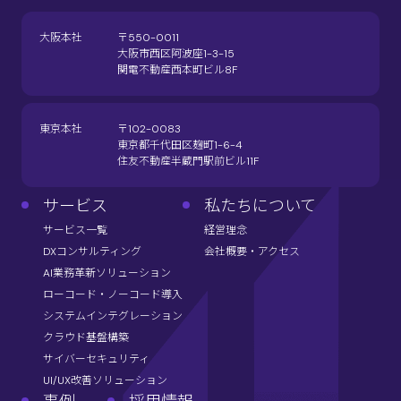
大阪本社
〒550-0011
大阪市西区阿波座1-3-15
関電不動産西本町ビル8F
東京本社
〒102-0083
東京都千代田区麹町1-6-4
住友不動産半蔵門駅前ビル11F
サービス
私たちについて
サービス一覧
経営理念
DXコンサルティング
会社概要・アクセス
AI業務革新ソリューション
ローコード・ノーコード導入
システムインテグレーション
クラウド基盤構築
サイバーセキュリティ
UI/UX改善ソリューション