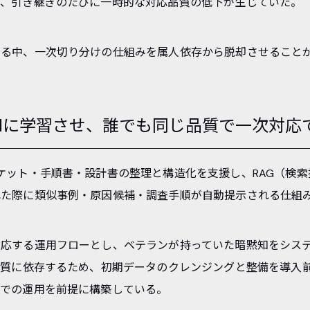
り、引き継ぎのたびに一時的な対応品質の低下が生じていた。
る中、一次切り分けの仕組みを属人依存から脱却させることが
Iに学習させ、誰でも同じ品質で一次対応
ケット・手順書・設計書の整理と構造化を支援し、RAG（検
れた際に類似事例・原因候補・調査手順が自動提示される仕組
対応する運用フローとし、ベテランが持っていた暗黙知をシス
の質に依存するため、初期データのクレンジングと整備を導入
境での運用を前提に構築している。