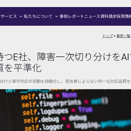
サービス
私たちについて
事例
レポート
ニュース
資料請求
採用情
トップ
事例一覧
つE社、障害一次切り分けをA
質を平準化
分けと保守対応の初動を自動化し、担当者によらない均一な対応品質を