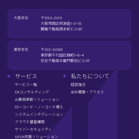
大阪本社
〒550-0011
大阪市西区阿波座1-3-15
関電不動産西本町ビル8F
東京本社
〒102-0083
東京都千代田区麹町1-6-4
住友不動産半蔵門駅前ビル11F
サービス
私たちについて
サービス一覧
経営理念
DXコンサルティング
会社概要・アクセス
AI業務革新ソリューション
ローコード・ノーコード導入
システムインテグレーション
クラウド基盤構築
サイバーセキュリティ
UI/UX改善ソリューション