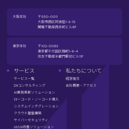
大阪本社
〒550-0011
大阪市西区阿波座1-3-15
関電不動産西本町ビル8F
東京本社
〒102-0083
東京都千代田区麹町1-6-4
住友不動産半蔵門駅前ビル11F
サービス
私たちについて
サービス一覧
経営理念
DXコンサルティング
会社概要・アクセス
AI業務革新ソリューション
ローコード・ノーコード導入
システムインテグレーション
クラウド基盤構築
サイバーセキュリティ
UI/UX改善ソリューション