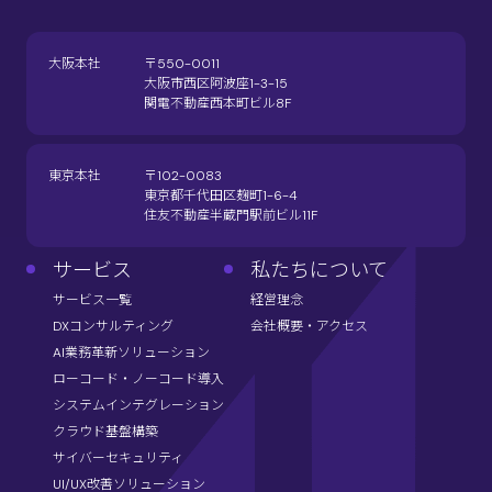
大阪本社
〒550-0011
大阪市西区阿波座1-3-15
関電不動産西本町ビル8F
東京本社
〒102-0083
東京都千代田区麹町1-6-4
住友不動産半蔵門駅前ビル11F
サービス
私たちについて
サービス一覧
経営理念
DXコンサルティング
会社概要・アクセス
AI業務革新ソリューション
ローコード・ノーコード導入
システムインテグレーション
クラウド基盤構築
サイバーセキュリティ
UI/UX改善ソリューション